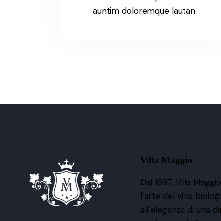
auntim doloremque lautan.
Villa Maggio
Dal 1697, Villa Maggi
l’arte del vino biolog
all’eleganza di una d