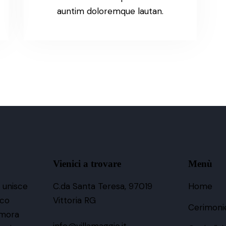
auntim doloremque lautan.
Vienici a trovare
Menù
o unisce
C.da Santa Teresa, 97019
Home
ico
Vittoria RG
Cerimoni
imora