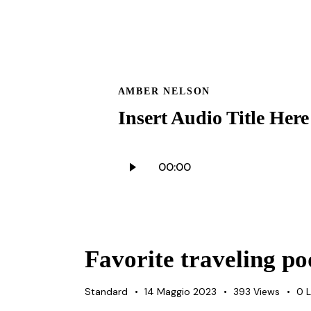
AMBER NELSON
Insert Audio Title Here
Audio
00:00
Player
Favorite traveling po
Standard
14 Maggio 2023
393
Views
0
L