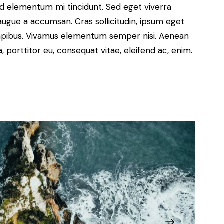
ed elementum mi tincidunt. Sed eget viverra
diminuire
augue a accumsan. Cras sollicitudin, ipsum eget
il
s dapibus. Vivamus elementum semper nisi. Aenean
volume.
a, porttitor eu, consequat vitae, eleifend ac, enim.