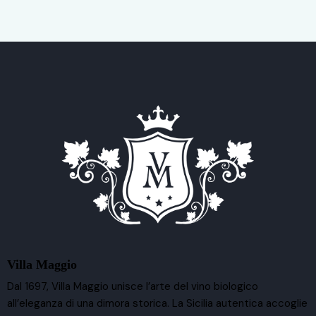
Villa Maggio
Dal 1697, Villa Maggio unisce l’arte del vino biologico
all’eleganza di una dimora storica. La Sicilia autentica accoglie