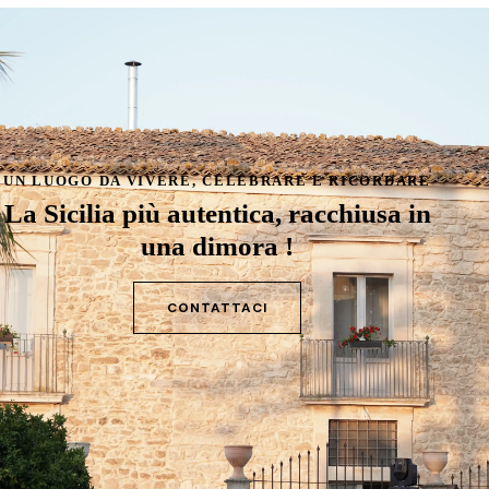
UN LUOGO DA VIVERE, CELEBRARE E RICORDARE
La Sicilia più autentica,
racchiusa in
una dimora !
CONTATTACI