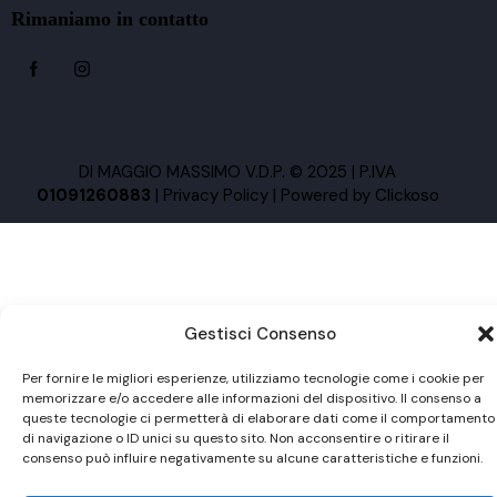
Rimaniamo in contatto
DI MAGGIO MASSIMO V.D.P. © 2025 | P.IVA
01091260883
|
Privacy Policy
| Powered by
Clickoso
Gestisci Consenso
Per fornire le migliori esperienze, utilizziamo tecnologie come i cookie per
memorizzare e/o accedere alle informazioni del dispositivo. Il consenso a
queste tecnologie ci permetterà di elaborare dati come il comportamento
di navigazione o ID unici su questo sito. Non acconsentire o ritirare il
consenso può influire negativamente su alcune caratteristiche e funzioni.