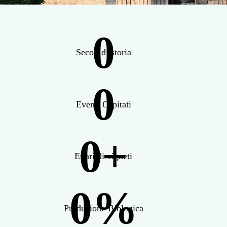
0
Secoli di storia
0
Eventi Ospitati
0+
Ettari di vigneti
0%
Produzione Biologica