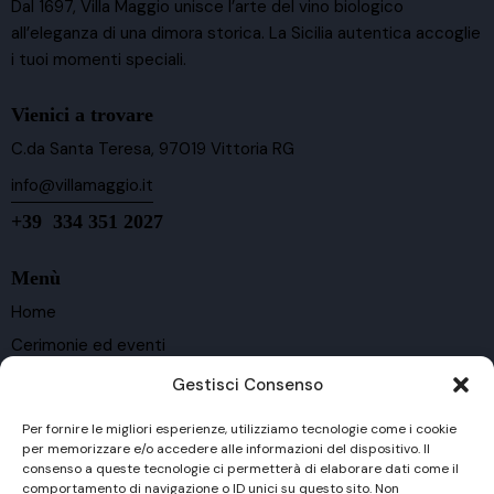
Dal 1697, Villa Maggio unisce l’arte del vino biologico
all’eleganza di una dimora storica. La Sicilia autentica accoglie
i tuoi momenti speciali.
Vienici a trovare
C.da Santa Teresa, 97019 Vittoria RG
info@villamaggio.it
+39 334 351 2027
Menù
Home
Cerimonie ed eventi
Ospitalità
Gestisci Consenso
Cantina e vigneti
Per fornire le migliori esperienze, utilizziamo tecnologie come i cookie
Vini
per memorizzare e/o accedere alle informazioni del dispositivo. Il
consenso a queste tecnologie ci permetterà di elaborare dati come il
Contatti
comportamento di navigazione o ID unici su questo sito. Non