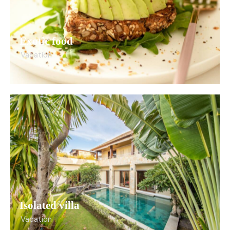
Exotic food
Vacation
Isolated villa
Vacation