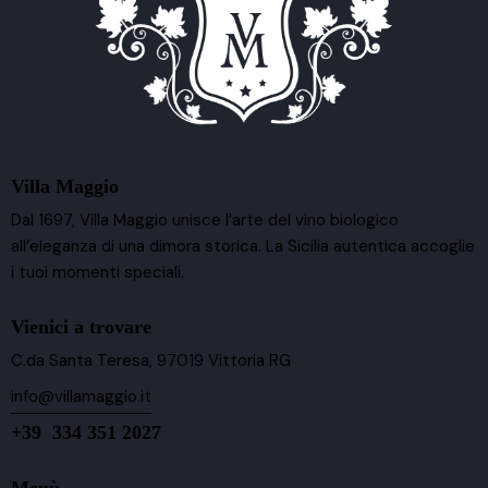
Villa Maggio
Dal 1697, Villa Maggio unisce l’arte del vino biologico
all’eleganza di una dimora storica. La Sicilia autentica accoglie
i tuoi momenti speciali.
Vienici a trovare
C.da Santa Teresa, 97019 Vittoria RG
info@villamaggio.it
+39 334 351 2027