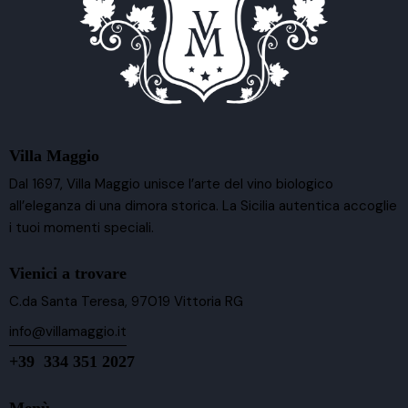
Villa Maggio
Dal 1697, Villa Maggio unisce l’arte del vino biologico
all’eleganza di una dimora storica. La Sicilia autentica accoglie
i tuoi momenti speciali.
Vienici a trovare
C.da Santa Teresa, 97019 Vittoria RG
info@villamaggio.it
+39 334 351 2027