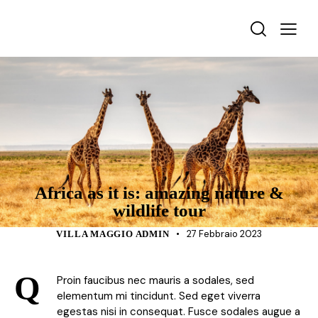
TOURISM
Africa as it is: amazing nature &
wildlife tour
27 Febbraio 2023
VILLA MAGGIO ADMIN
Q
Proin faucibus nec mauris a sodales, sed
elementum mi tincidunt. Sed eget viverra
egestas nisi in consequat. Fusce sodales augue a