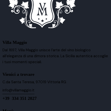
Villa Maggio
Dal 1697, Villa Maggio unisce l’arte del vino biologico
all’eleganza di una dimora storica. La Sicilia autentica accoglie
i tuoi momenti speciali.
Vienici a trovare
C.da Santa Teresa, 97019 Vittoria RG
info@villamaggio.it
+39 334 351 2027