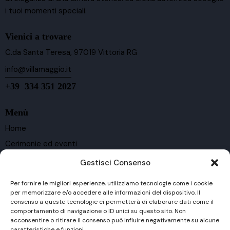
i tuoi momenti speciali.
Vienici a trovare
C.da Santa Teresa, 97019 Vittoria RG
info@villamaggio.it
+39 334 351 2027
Menù
Home
Cerimonie ed eventi
Ospitalità
Gestisci Consenso
Cantina e vigneti
Per fornire le migliori esperienze, utilizziamo tecnologie come i cookie
Vini
per memorizzare e/o accedere alle informazioni del dispositivo. Il
consenso a queste tecnologie ci permetterà di elaborare dati come il
Contatti
comportamento di navigazione o ID unici su questo sito. Non
Privacy Policy
acconsentire o ritirare il consenso può influire negativamente su alcune
caratteristiche e funzioni.