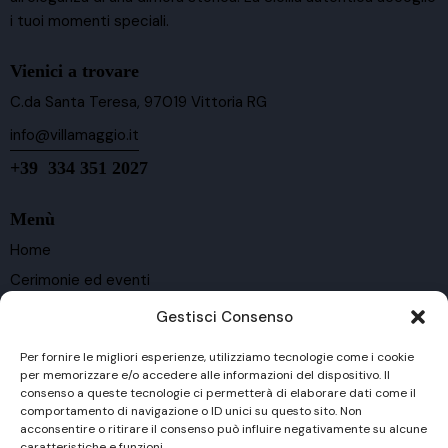
i tuoi momenti speciali.
Vienici a trovare
C.da Santa Teresa, 97019 Vittoria RG
info@villamaggio.it
+39 334 351 2027
Menù
Home
Cerimonie ed eventi
Ospitalità
Gestisci Consenso
Cantina e vigneti
Per fornire le migliori esperienze, utilizziamo tecnologie come i cookie
Vini
per memorizzare e/o accedere alle informazioni del dispositivo. Il
consenso a queste tecnologie ci permetterà di elaborare dati come il
Contatti
comportamento di navigazione o ID unici su questo sito. Non
Privacy Policy
acconsentire o ritirare il consenso può influire negativamente su alcune
caratteristiche e funzioni.