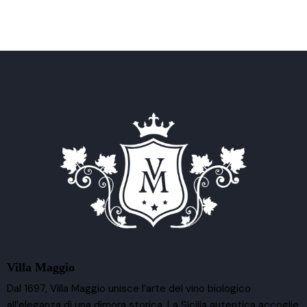
Villa Maggio
Dal 1697, Villa Maggio unisce l’arte del vino biologico
all’eleganza di una dimora storica. La Sicilia autentica accoglie