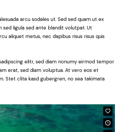
alesuada arcu sodales ut. Sed sed quam ut ex
ed ligula sed ante blandit volutpat. Ut
rcu aliquet metus, nec dapibus risus risus quis
sadipscing elitr, sed diam nonumy eirmod tempor
yam erat, sed diam voluptua. At vero eos et
. Stet clita kasd gubergren, no sea takimata