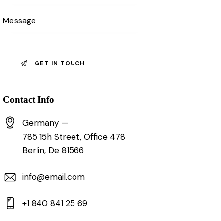
Contact Info
Germany —
785 15h Street, Office 478
Berlin, De 81566
info@email.com
+1 840 841 25 69