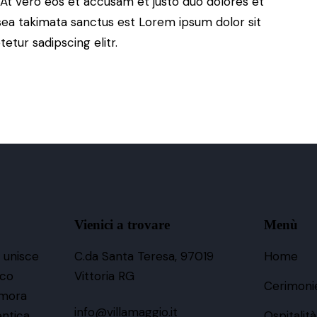
At vero eos et accusam et justo duo dolores et
sea takimata sanctus est Lorem ipsum dolor sit
tur sadipscing elitr.
Vienici a trovare
Menù
o unisce
C.da Santa Teresa, 97019
Home
ico
Vittoria RG
Cerimoni
imora
info@villamaggio.it
entica
Ospitalità