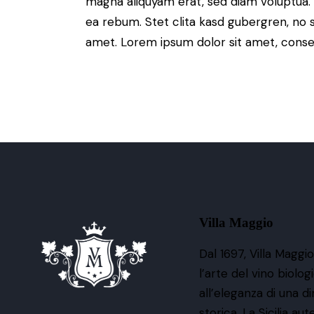
magna aliquyam erat, sed diam voluptua. 
ea rebum. Stet clita kasd gubergren, no 
amet. Lorem ipsum dolor sit amet, consete
Villa Maggio
Dal 1697, Villa Maggi
l’arte del vino biolog
all’eleganza di una d
storica. La Sicilia aut