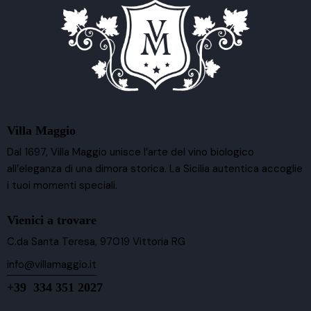
Villa Maggio
Dal 1697, Villa Maggio unisce l’arte del vino biologico
all’eleganza di una dimora storica. La Sicilia autentica accoglie
i tuoi momenti speciali.
Vienici a trovare
C.da Santa Teresa, 97019 Vittoria RG
info@villamaggio.it
+39 334 351 2027