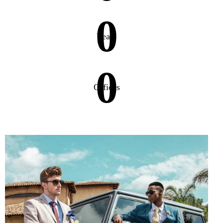
0
Years
0
Offices