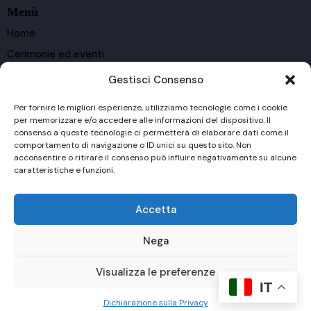
Menù
Home
Cerimonie ed eventi
Ospitalità
Gestisci Consenso
Cantina e vigneti
Per fornire le migliori esperienze, utilizziamo tecnologie come i cookie
Vini
per memorizzare e/o accedere alle informazioni del dispositivo. Il
consenso a queste tecnologie ci permetterà di elaborare dati come il
Contatti
comportamento di navigazione o ID unici su questo sito. Non
Privacy Policy
acconsentire o ritirare il consenso può influire negativamente su alcune
caratteristiche e funzioni.
Rimaniamo in contatto
Accetta
Nega
Visualizza le preferenze
IT
DI MAGGIO MASSIMO V.D.P. © 2025 | P.IVA
01091260883
|
Privacy Policy
| Powered by
Clickoso
Dichiarazione sulla Privacy